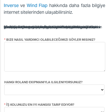
Inverse
ve
Wind Flap
hakkında daha fazla bilgiye
internet sitelerinden ulaşabilirsiniz.
Basılan yüz maskelerinin yerel düzenlemelere ve maskelerin sunduğu koruma düzeyine göre sertifikalandırılması üreticilerin kendi sorumluluğundadır. Üretici, yıkama ve sterilizasyon işlemlerini düzenlemelidir. Bu işlemler basılı/süblime edilmiş görüntünün solmasına neden olabilir. Roland DG, görüntülerin solmasından veya yüz maskelerinin üretim ve belgelendirme süreçlerinden sorumlu olmayacaktır. Sağlık problemleri olanlar ve olası alerjik reaksiyonlardan kaçınmak için maskenin baskılı yüzünün cilt ile doğrudan temas etmesine izin vermeyin ve ülkenizin sağlık kurumlarının tavsiyelerine uyun.