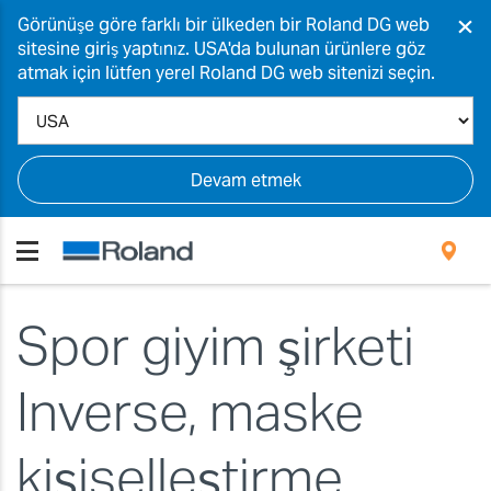
×
Görünüşe göre farklı bir ülkeden bir Roland DG web
sitesine giriş yaptınız. USA'da bulunan ürünlere göz
atmak için lütfen yerel Roland DG web sitenizi seçin.
Devam etmek
Spor giyim şirketi
Inverse, maske
kişiselleştirme