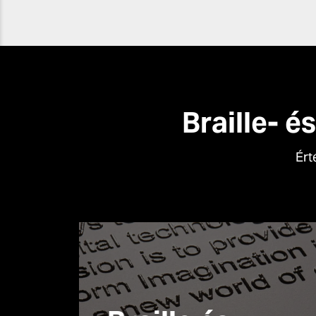
Braille- 
Ért