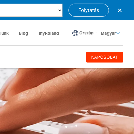
×
Folytatás
Ország
-
lunk
Blog
myRoland
Magyar
KAPCSOLAT