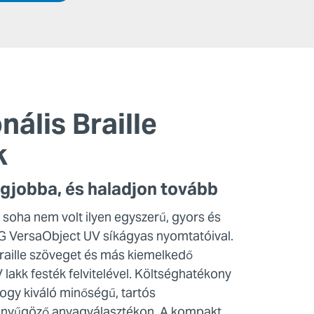
nális Braille
k
egjobba, és haladjon tovább
 soha nem volt ilyen egyszerű, gyors és
G VersaObject UV síkágyas nyomtatóival.
Braille szöveget és más kiemelkedő
 lakk festék felvitelével. Költséghatékony
ogy kiváló minőségű, tartós
lenyűgöző anyagválasztékon. A kompakt