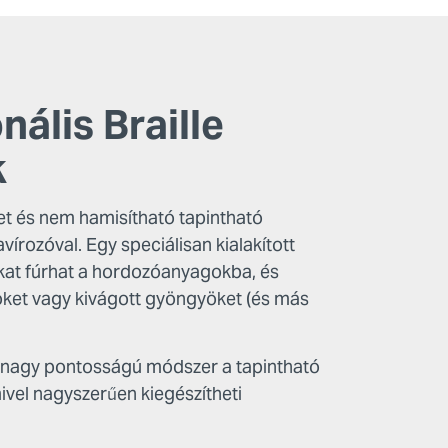
nális Braille
k
et és nem hamisítható tapintható
vírozóval. Egy speciálisan kialakított
at fúrhat a hordozóanyagokba, és
yöket vagy kivágott gyöngyöket (és más
 nagy pontosságú módszer a tapintható
mivel nagyszerűen kiegészítheti