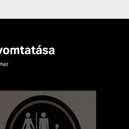
nyomtatása
yhez