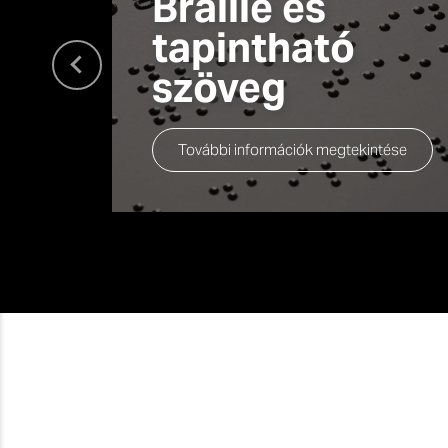
Braille és
tapintható
szöveg
További információk megtekintése