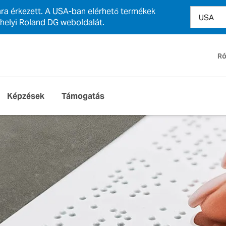
ra érkezett. A USA-ban elérhető termékek
 helyi Roland DG weboldalát.
Ró
Képzések
Támogatás