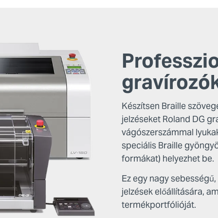
Professzio
gravírozó
Készítsen Braille szöveg
jelzéseket Roland DG gra
vágószerszámmal lyukak
speciális Braille gyöng
formákat) helyezhet be.
Ez egy nagy sebességű,
jelzések előállítására, a
termékportfólióját.