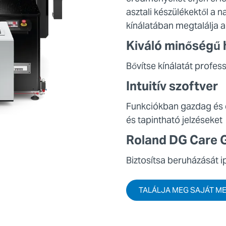
asztali készülékektől a 
kínálatában megtalálja a
Kiváló minőségű 
Bővítse kínálatát profes
Intuitív szoftver
Funkciókban gazdag és e
és tapintható jelzéseket
Roland DG Care 
Biztosítsa beruházását 
TALÁLJA MEG SAJÁT M