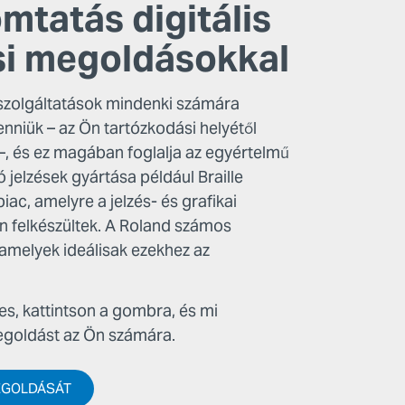
omtatás digitális
i megoldásokkal
 szolgáltatások mindenki számára
enniük – az Ön tartózkodási helyétől
 –, és ez magában foglalja az egyértelmű
tó jelzések gyártása például Braille
ac, amelyre a jelzés- és grafikai
en felkészültek. A Roland számos
, amelyek ideálisak ezekhez az
es, kattintson a gombra, és mi
megoldást az Ön számára.
EGOLDÁSÁT