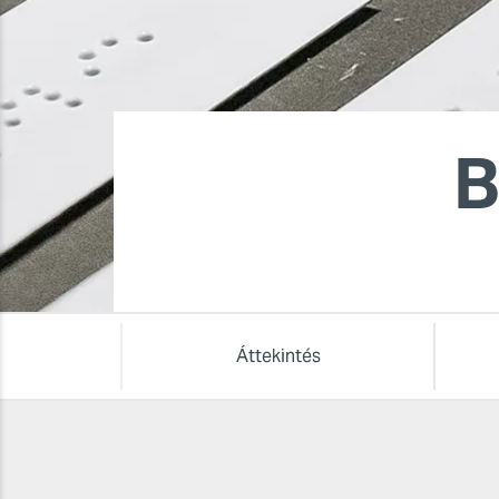
B
Áttekintés