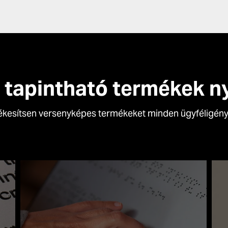
és tapintható termékek 
ékesítsen versenyképes termékeket minden ügyféligén