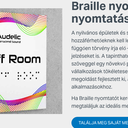
Braille ny
nyomtatás
A nyilvános épületek és
hozzáférhetőeknek kell l
függően törvény írja elő
jelzéseket is. A tapintha
szöveggel egy növekvő pi
vállalkozások tökéletes
megoldást fejlesztett ki
alkalmazásokhoz.
Ha Braille nyomtatót ker
megtaláljuk az ideális 
TALÁLJA MEG SAJÁT M