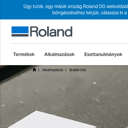
Úgy tűnik, egy másik ország Roland DG weboldalá
böngészéséhez kérjük, válassza ki a
Termékek
Alkalmazások
Esettanulmányok
Alkalmazások
Braille-írás