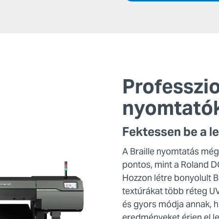
Professzio
nyomtató
Fektessen be a l
A Braille nyomtatás még
pontos, mint a Roland D
Hozzon létre bonyolult 
textúrákat több réteg UV
és gyors módja annak, h
eredményeket érjen el 