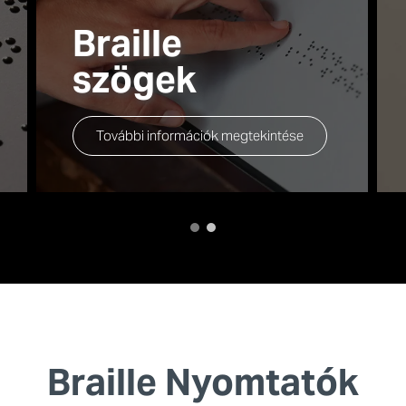
Braille
szögek
További információk megtekintése
Braille Nyomtatók