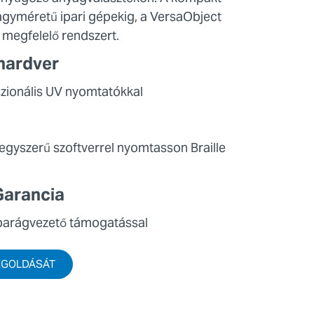
nagyméretű ipari gépekig, a VersaObject
 megfelelő rendszert.
hardver
szionális UV nyomtatókkal
gyszerű szoftverrel nyomtasson Braille
Garancia
iparágvezető támogatással
EGOLDÁSÁT