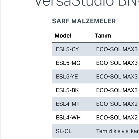
VersaStudio BN
SARF MALZEMELER
Model
Tanım
ESL5-CY
ECO-SOL MAX3 S
ESL5-MG
ECO-SOL MAX3 M
ESL5-YE
ECO-SOL MAX3 S
ESL5-BK
ECO-SOL MAX3 S
ESL4-MT
ECO-SOL MAX2 M
ESL4-WH
ECO-SOL MAX2 B
SL-CL
Temizlik sıvısı ka