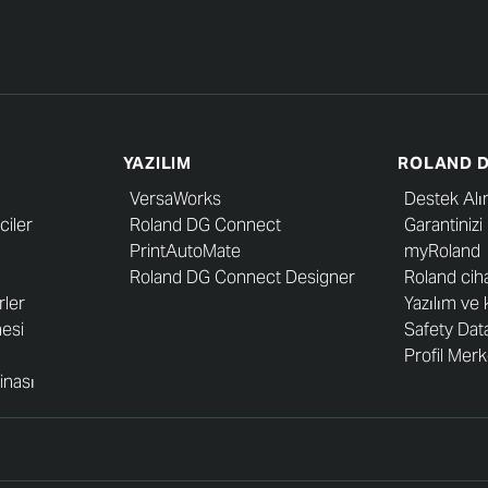
YAZILIM
ROLAND D
VersaWorks
Destek Alı
ciler
Roland DG Connect
Garantinizi
PrintAutoMate
myRoland
Roland DG Connect Designer
Roland cih
rler
Yazılım ve 
esi
Safety Dat
Profil Merk
inası