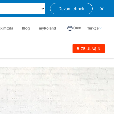
×
Devam etmek
Ülke
-
kımızda
Blog
myRoland
Türkçe
BIZE ULAŞIN