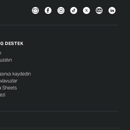
Newsletter
Facebook
Instagram
TikTok
Twitter
YouTube
LinkedIn
G DESTEK
n
 uzatın
azınızı kaydedin
kılavuzlar
a Sheets
ezi