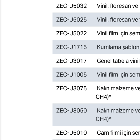
ZEC-U5032
Vinil, floresan ve
ZEC-U5025
Vinil, floresan ve
ZEC-U5022
Vinil film için s
ZEC-U1715
Kumlama şablonu 
ZEC-U3017
Genel tabela vini
ZEC-U1005
Vinil film için s
ZEC-U3075
Kalın malzeme ve
CH4)*
ZEC-U3050
Kalın malzeme ve
CH4)*
ZEC-U5010
Cam filmi için s