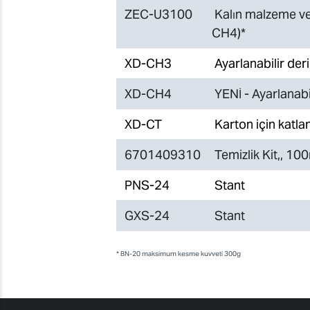
ZEC-U3100
Kalın malzeme ve
CH4)*
XD-CH3
Ayarlanabilir deri
XD-CH4
YENİ - Ayarlanabil
XD-CT
Karton için katla
6701409310
Temizlik Kit,, 100
PNS-24
Stant
GXS-24
Stant
* BN-20 maksimum kesme kuvveti 300g