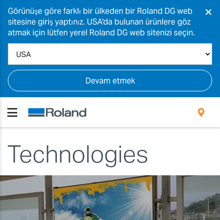
×
Görünüşe göre farklı bir ülkeden bir Roland DG web
sitesine giriş yaptınız. USA'da bulunan ürünlere göz
atmak için lütfen yerel Roland DG web sitenizi seçin.
Devam etmek
Technologies