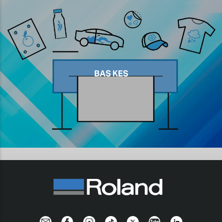
BAS KES
Newsletter
Facebook
Instagram
TikTok
Twitter
YouTube
LinkedIn