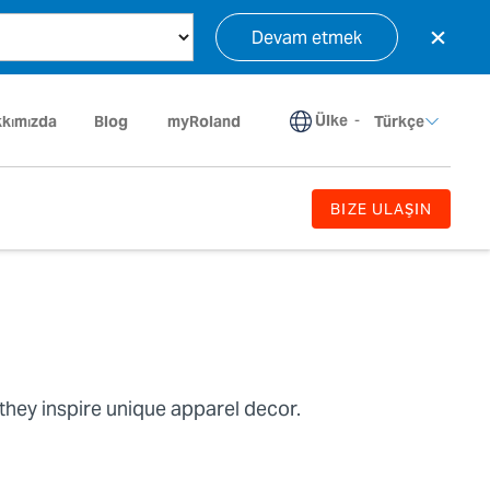
×
Devam etmek
Ülke
-
kımızda
Blog
myRoland
Türkçe
BIZE ULAŞIN
 they inspire unique apparel decor.