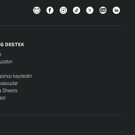
Newsletter
Facebook
Instagram
TikTok
Twitter
YouTube
LinkedIn
G DESTEK
n
 uzatın
azınızı kaydedin
kılavuzlar
a Sheets
ezi