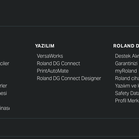
YAZILIM
ROLAND D
VersaWorks
Destek Alı
ciler
Roland DG Connect
Garantinizi
PrintAutoMate
myRoland
Roland DG Connect Designer
Roland cih
rler
Yazılım ve 
esi
Safety Dat
Profil Merk
inası