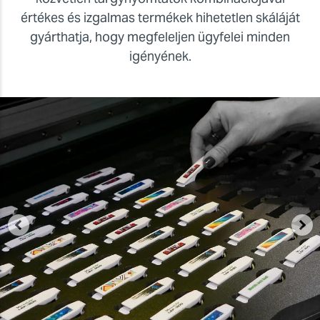
értékes és izgalmas termékek hihetetlen skáláját
gyárthatja, hogy megfeleljen ügyfelei minden
igényének.