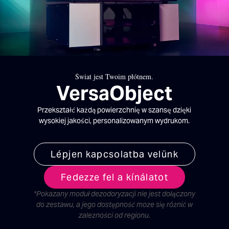
Świat jest Twoim płótnem.
VersaObject
Przekształć każdą powierzchnię w szansę dzięki
wysokiej jakości, personalizowanym wydrukom.
Lépjen kapcsolatba velünk
Fedezze fel a kínálatot
*Pokazany moduł dezodoryzacji nie jest dołączony
do zestawu, a jego dostępność może się różnić w
zależności od regionu.