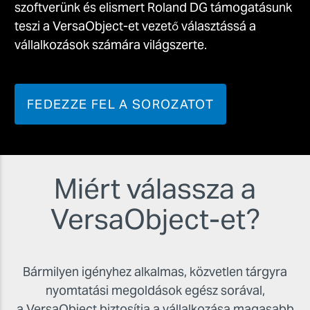
szoftverünk és elismert Roland DG támogatásunk
teszi a VersaObject-et vezető választássá a
vállalkozások számára világszerte.
FEDEZZE FEL A SOROZATOT
Miért válassza a
VersaObject-et?
Bármilyen igényhez alkalmas, közvetlen tárgyra
nyomtatási megoldások egész sorával,
a VersaObject biztosítja a vállalkozása magasabb