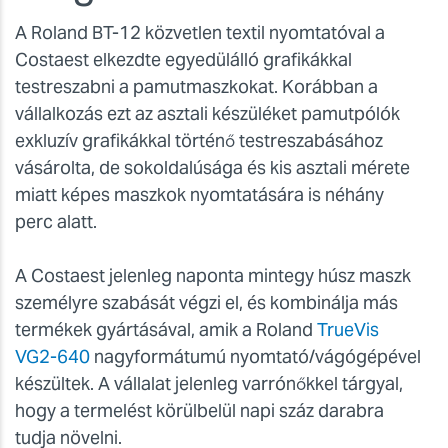
A Roland BT-12 közvetlen textil nyomtatóval a
Costaest elkezdte egyedülálló grafikákkal
testreszabni a pamutmaszkokat. Korábban a
vállalkozás ezt az asztali készüléket pamutpólók
exkluzív grafikákkal történő testreszabásához
vásárolta, de sokoldalúsága és kis asztali mérete
miatt képes maszkok nyomtatására is néhány
perc alatt.
A Costaest jelenleg naponta mintegy húsz maszk
személyre szabását végzi el, és kombinálja más
termékek gyártásával, amik a Roland
TrueVis
VG2-640
nagyformátumú nyomtató/vágógépével
készültek. A vállalat jelenleg varrónőkkel tárgyal,
hogy a termelést körülbelül napi száz darabra
tudja növelni.