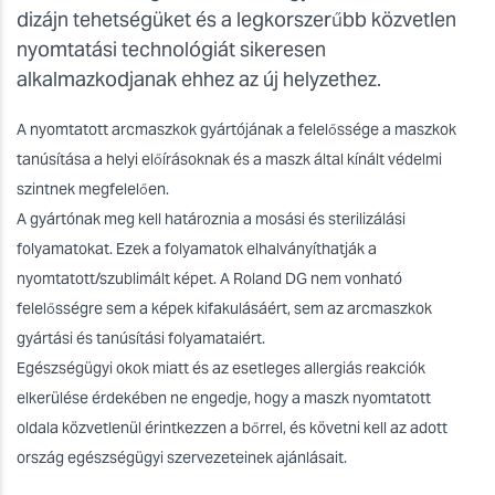
dizájn tehetségüket és a legkorszerűbb közvetlen
nyomtatási technológiát sikeresen
alkalmazkodjanak ehhez az új helyzethez.
A nyomtatott arcmaszkok gyártójának a felelőssége a maszkok
tanúsítása a helyi előírásoknak és a maszk által kínált védelmi
szintnek megfelelően.
A gyártónak meg kell határoznia a mosási és sterilizálási
folyamatokat. Ezek a folyamatok elhalványíthatják a
nyomtatott/szublimált képet. A Roland DG nem vonható
felelősségre sem a képek kifakulásáért, sem az arcmaszkok
gyártási és tanúsítási folyamataiért.
Egészségügyi okok miatt és az esetleges allergiás reakciók
elkerülése érdekében ne engedje, hogy a maszk nyomtatott
oldala közvetlenül érintkezzen a bőrrel, és követni kell az adott
ország egészségügyi szervezeteinek ajánlásait.