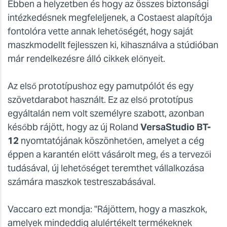
Ebben a helyzetben és hogy az összes biztonsági
intézkedésnek megfeleljenek, a Costaest alapítója
fontolóra vette annak lehetőségét, hogy saját
maszkmodellt fejlesszen ki, kihasználva a stúdióban
már rendelkezésre álló cikkek előnyeit.
Az első prototípushoz egy pamutpólót és egy
szövetdarabot használt. Ez az első prototípus
egyáltalán nem volt személyre szabott, azonban
később rájött, hogy az új Roland
VersaStudio BT-
12
nyomtatójának köszönhetően, amelyet a cég
éppen a karantén előtt vásárolt meg, és a tervezői
tudásával, új lehetőséget teremthet vállalkozása
számára maszkok testreszabásával.
Vaccaro ezt mondja: "Rájöttem, hogy a maszkok,
amelyek mindeddig alulértékelt termékeknek