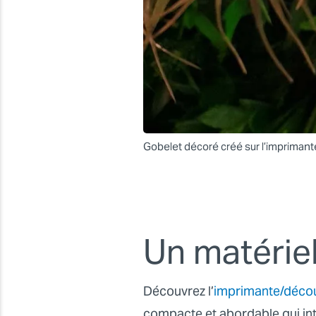
Gobelet décoré créé sur l’impriman
Un matérie
Découvrez l’
imprimante/décou
compacte et abordable qui in