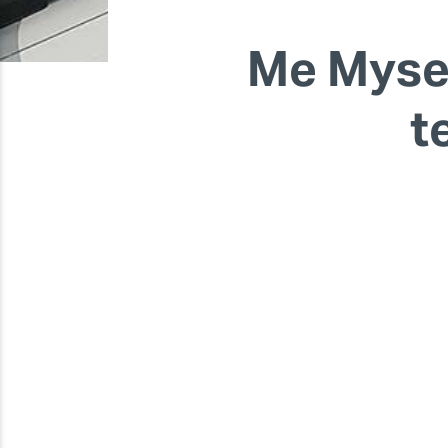
Me Mysel
t