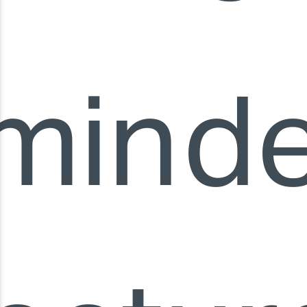
min
d