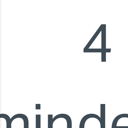
4
min
d