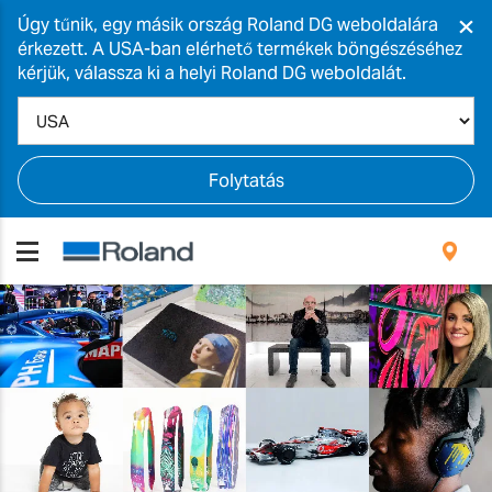
×
Úgy tűnik, egy másik ország Roland DG weboldalára
érkezett. A USA-ban elérhető termékek böngészéséhez
kérjük, válassza ki a helyi Roland DG weboldalát.
Folytatás