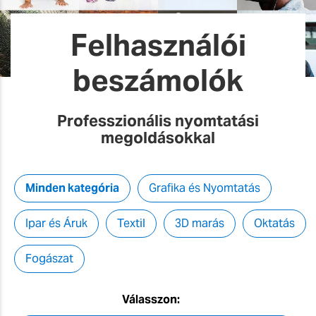
Felhasználói
beszámolók
Professzionális nyomtatási
megoldásokkal
Minden kategória
Grafika és Nyomtatás
Ipar és Áruk
Textil
3D marás
Oktatás
Fogászat
Válasszon: