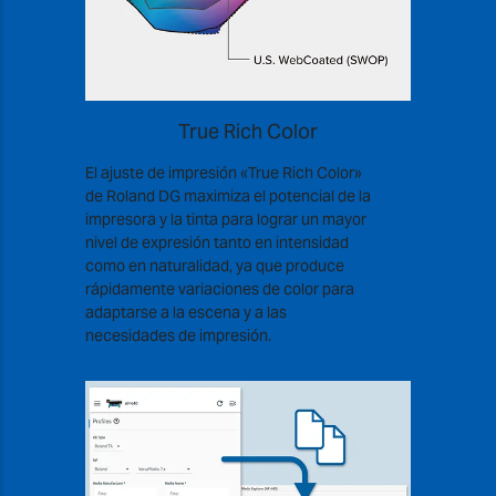
True Rich Color
El ajuste de impresión «True Rich Color»
de Roland DG maximiza el potencial de la
impresora y la tinta para lograr un mayor
nivel de expresión tanto en intensidad
como en naturalidad, ya que produce
rápidamente variaciones de color para
adaptarse a la escena y a las
necesidades de impresión.