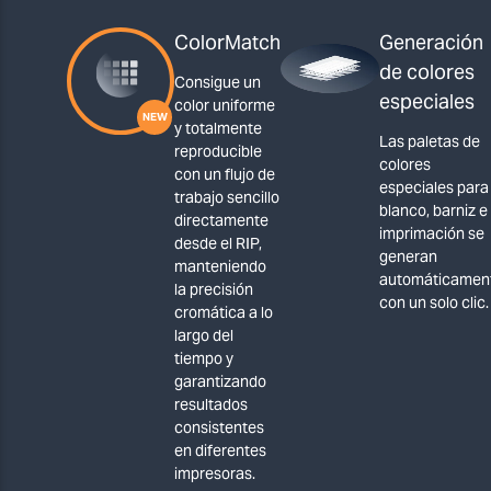
ColorMatch
Generación
de colores
Consigue un
especiales
color uniforme
y totalmente
Las paletas de
reproducible
colores
con un flujo de
especiales para
trabajo sencillo
blanco, barniz e
directamente
imprimación se
desde el RIP,
generan
manteniendo
automáticamen
la precisión
con un solo clic.
cromática a lo
largo del
tiempo y
garantizando
resultados
consistentes
en diferentes
impresoras.