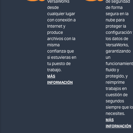
VersaWorks
de seguridad
desde
de forma
cualquier lugar
segura en la
con conexión a
nube para
Internet y
proteger la
produce
configuración 
archivos con la
los datos de
misma
VersaWorks,
confianza que
garantizando
si estuvieras en
un
tu puesto de
funcionamien
trabajo.
fluido y
protegido, y
MÁS
reimprime
INFORMACIÓN
trabajos en
cuestión de
segundos
siempre que lo
necesites.
MÁS
INFORMACIÓN