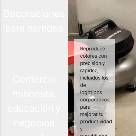
Decoraciones
para paredes
Reproduce
colores con
precisión y
rapidez,
Comercio
incluidos los
de
minorista,
logotipos
corporativos,
educación y
para
mejorar tu
negocios
productividad
y