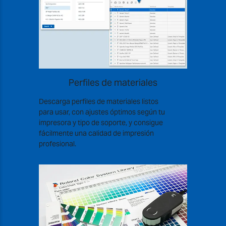
Perfiles de materiales
Descarga perfiles de materiales listos
para usar, con ajustes óptimos según tu
impresora y tipo de soporte, y consigue
fácilmente una calidad de impresión
profesional.